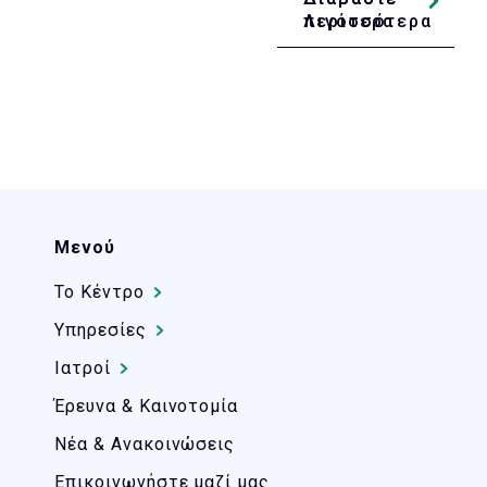
Λιγότερα
περισσότερα
Μενού
Το Kέντρο
Υπηρεσίες
Ιατροί
Έρευνα & Καινοτομία
Νέα & Ανακοινώσεις
Επικοινωνήστε μαζί μας