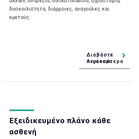
άλλων, ανορεξία, δυσκαταπωσία, ξηροστομία,
δυσκοιλιότητα, διάρροιες, αναγούλες και
εμετούς.
Διαβάστε
Διαβάστε
Λιγότερα
περισσότερα
Εξειδικευμένο πλάνο κάθε
ασθενή