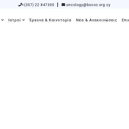
+(357) 22 847300
oncology@bococ.org.cy
ς
Ιατροί
Έρευνα & Καινοτομία
Νέα & Ανακοινώσεις
Επι