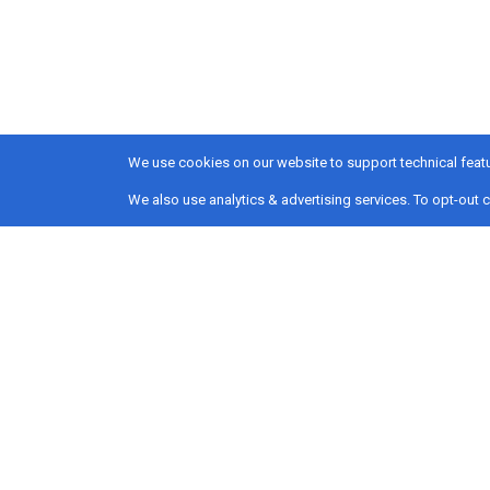
We use cookies on our website to support technical featu
We also use analytics & advertising services. To opt-out c
Όραμα
Αντιμετώπιση και θεραπεία του καρκ
υπηρεσίες.