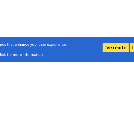
res that enhance your user experience.
I've read it
lick for more information.
Σχετικά με ε
ίνου με σύγχρονες
Το Κέντρο λειτουργεί
- Ακτινοθεραπευτική